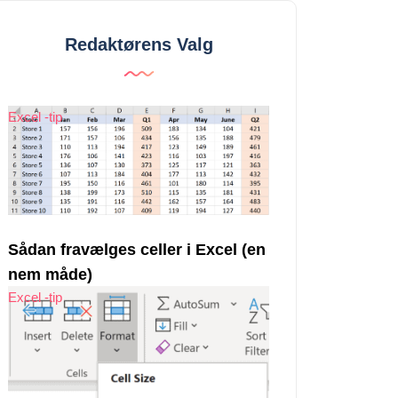
Redaktørens Valg
Excel -tip
Sådan fravælges celler i Excel (en
nem måde)
Excel -tip