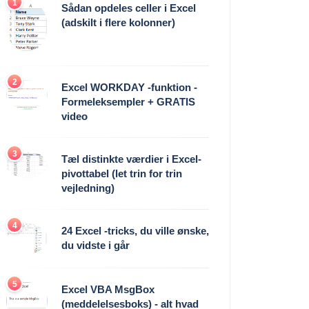
1
Sådan opdeles celler i Excel
(adskilt i flere kolonner)
2
Excel WORKDAY -funktion -
Formeleksempler + GRATIS
video
3
Tæl distinkte værdier i Excel-
pivottabel (let trin for trin
vejledning)
4
24 Excel -tricks, du ville ønske,
du vidste i går
5
Excel VBA MsgBox
(meddelelsesboks) - alt hvad