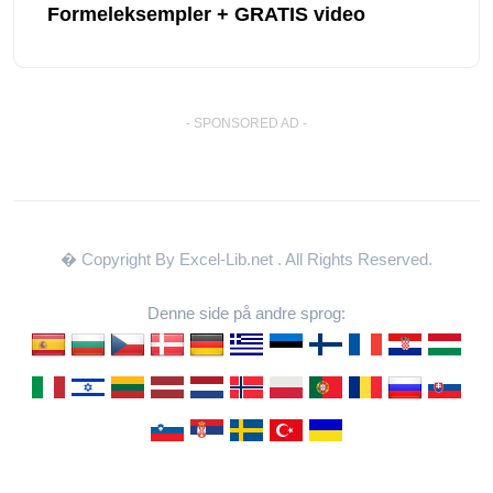
Formeleksempler + GRATIS video
- SPONSORED AD -
� Copyright By Excel-Lib.net
. All Rights Reserved.
Denne side på andre sprog: