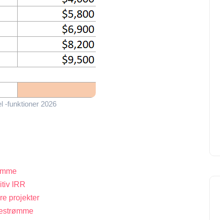
 -funktioner 2026
rømme
itiv IRR
re projekter
gestrømme