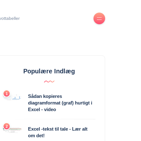
ivottabeller
Populære Indlæg
1
Sådan kopieres
diagramformat (graf) hurtigt i
Excel - video
2
Excel -tekst til tale - Lær alt
om det!