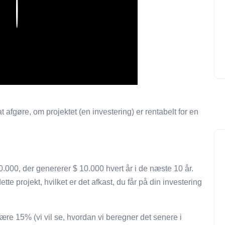
Play
 afgøre, om projektet (en investering) er rentabelt for en
0.000, der genererer $ 10.000 hvert år i de næste 10 år.
tte projekt, hvilket er det afkast, du får på din investering
re 15% (vi vil se, hvordan vi beregner det senere i