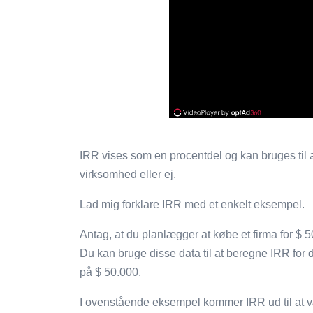
IRR vises som en procentdel og kan bruges til at
virksomhed eller ej.
Lad mig forklare IRR med et enkelt eksempel.
Antag, at du planlægger at købe et firma for $ 5
Du kan bruge disse data til at beregne IRR for de
på $ 50.000.
I ovenstående eksempel kommer IRR ud til at væ