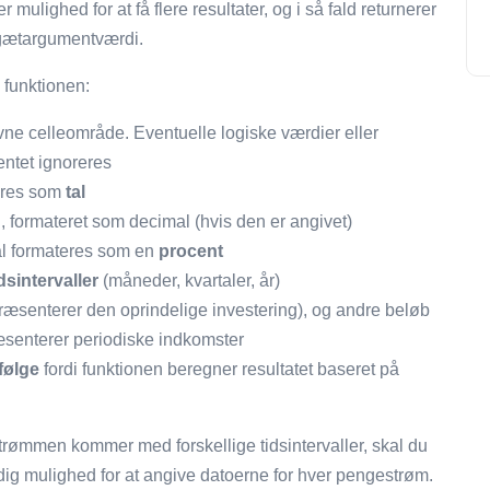
 mulighed for at få flere resultater, og i så fald returnerer
n gætargumentværdi.
 funktionen:
givne celleområde. Eventuelle logiske værdier eller
entet ignoreres
eres som
tal
 formateret som decimal (hvis den er angivet)
kal formateres som en
procent
sintervaller
(måneder, kvartaler, år)
epræsenterer den oprindelige investering), og andre beløb
senterer periodiske indkomster
følge
fordi funktionen beregner resultatet baseret på
rømmen kommer med forskellige tidsintervaller, skal du
dig mulighed for at angive datoerne for hver pengestrøm.