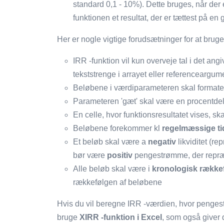
standard 0,1 - 10%). Dette bruges, når der er
funktionen et resultat, der er tættest på e
Her er nogle vigtige forudsætninger for at bruge
IRR -funktion vil kun overveje tal i det an
tekststrenge i arrayet eller referenceargum
Beløbene i værdiparameteren skal format
Parameteren 'gæt' skal være en procentdel,
En celle, hvor funktionsresultatet vises, s
Beløbene forekommer kl
regelmæssige tid
Et beløb skal være a
negativ
likviditet (r
bør være
positiv
pengestrømme, der repræ
Alle beløb skal være i
kronologisk række
rækkefølgen af ​​beløbene
Hvis du vil beregne IRR -værdien, hvor pengest
bruge
XIRR -funktion i Excel
, som også giver 