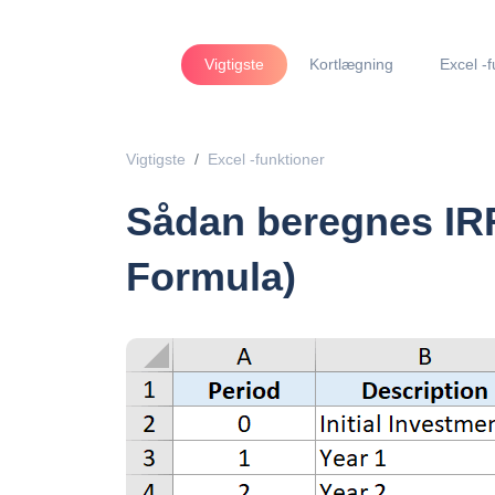
Vigtigste
Kortlægning
Excel -f
Vigtigste
Excel -funktioner
Sådan beregnes IRR
Formula)