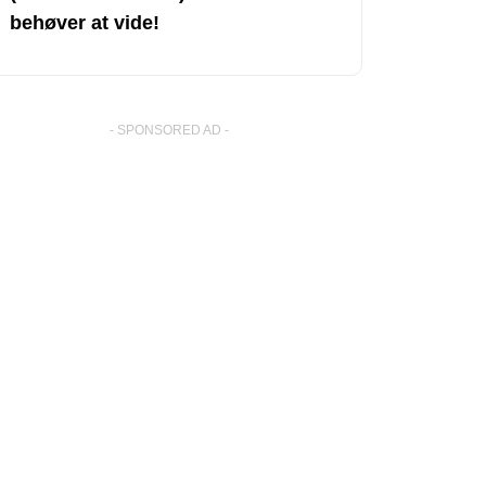
behøver at vide!
- SPONSORED AD -