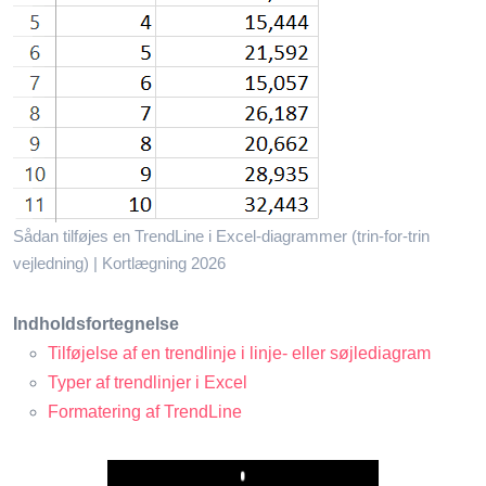
Sådan tilføjes en TrendLine i Excel-diagrammer (trin-for-trin
vejledning) | Kortlægning 2026
Indholdsfortegnelse
Tilføjelse af en trendlinje i linje- eller søjlediagram
Typer af trendlinjer i Excel
Formatering af TrendLine
Play