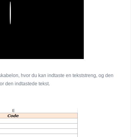
Play
-skabelon, hvor du kan indtaste en tekststreng, og den
or den indtastede tekst.