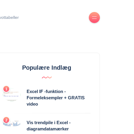
ivottabeller
Populære Indlæg
1
Excel IF -funktion -
Formeleksempler + GRATIS
video
2
Vis trendpile i Excel -
diagramdatamærker