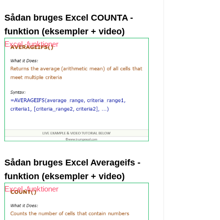
Sådan bruges Excel COUNTA -
funktion (eksempler + video)
Excel -funktioner
Dim alphabetcount As Integer Dim alphabet As String Dim 
Sådan bruges Excel Averageifs -
funktion (eksempler + video)
Excel -funktioner