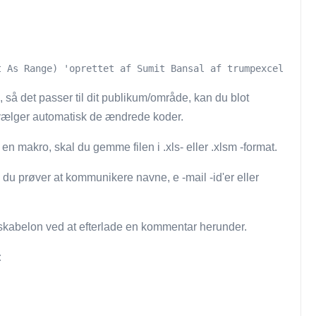
t As Range) 'oprettet af Sumit Bansal af trumpexcel.com 
 så det passer til dit publikum/område, kan du blot
 vælger automatisk de ændrede koder.
 makro, skal du gemme filen i .xls- eller .xlsm -format.
 du prøver at kommunikere navne, e -mail -id'er eller
skabelon ved at efterlade en kommentar herunder.
: