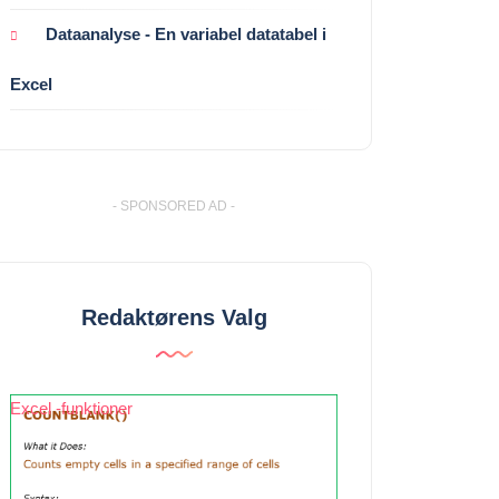
Dataanalyse - En variabel datatabel i
Excel
- SPONSORED AD -
Redaktørens Valg
Excel -funktioner