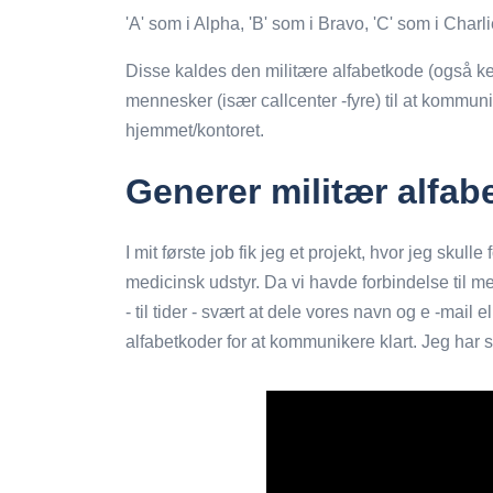
'A' som i Alpha, 'B' som i Bravo, 'C' som i Charl
Disse kaldes den militære alfabetkode (også k
mennesker (især callcenter -fyre) til at kommun
hjemmet/kontoret.
Generer militær alfab
I mit første job fik jeg et projekt, hvor jeg skul
medicinsk udstyr. Da vi havde forbindelse til m
- til tider - svært at dele vores navn og e -mail 
alfabetkoder for at kommunikere klart. Jeg har se