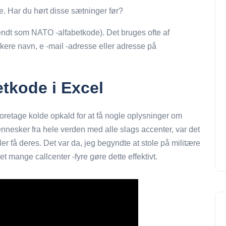
ie. Har du hørt disse sætninger før?
endt som NATO -alfabetkode). Det bruges ofte af
ikere navn, e -mail -adresse eller adresse på
etkode i Excel
le foretage kolde opkald for at få nogle oplysninger om
ennesker fra hele verden med alle slags accenter, var det
eller få deres. Det var da, jeg begyndte at stole på militære
t mange callcenter -fyre gøre dette effektivt.