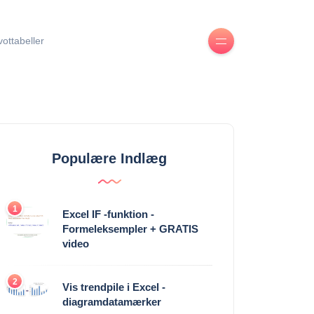
ivottabeller
Populære Indlæg
1
Excel IF -funktion -
Formeleksempler + GRATIS
video
2
Vis trendpile i Excel -
diagramdatamærker