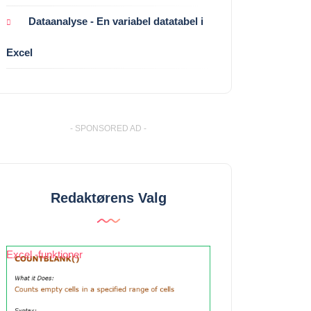
Dataanalyse - En variabel datatabel i
Excel
- SPONSORED AD -
Redaktørens Valg
Excel -funktioner