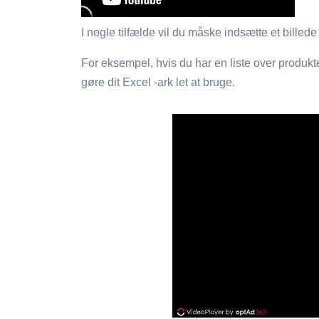
I nogle tilfælde vil du måske indsætte et billed
For eksempel, hvis du har en liste over produkte
gøre dit Excel -ark let at bruge.