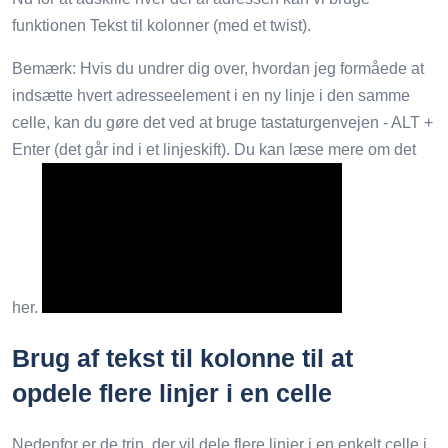
funktionen Tekst til kolonner (med et twist).
Bemærk: Hvis du undrer dig over, hvordan jeg formåede at
indsætte hvert adresseelement i en ny linje i den samme
celle, kan du gøre det ved at bruge tastaturgenvejen - ALT +
Enter (det går ind i et linjeskift). Du kan læse mere om det
her.
Brug af tekst til kolonne til at
opdele flere linjer i en celle
Nedenfor er de trin, der vil dele flere linjer i en enkelt celle i