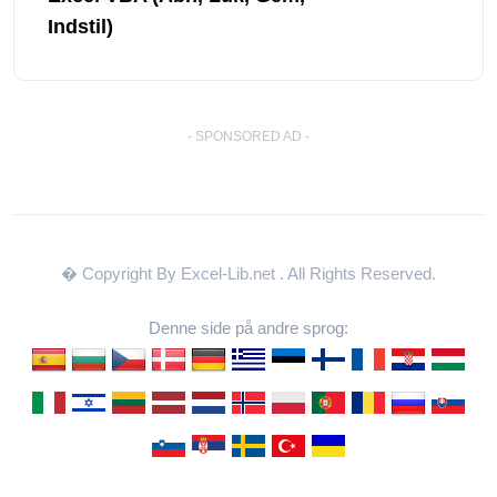
Indstil)
- SPONSORED AD -
� Copyright By Excel-Lib.net
. All Rights Reserved.
Denne side på andre sprog: