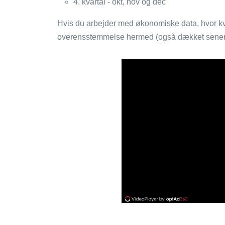
4. kvartal - okt, nov og dec
Hvis du arbejder med økonomiske data, hvor kvart
overensstemmelse hermed (også dækket senere