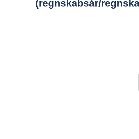
(regnskabsår/regnska