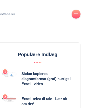
ivottabeller
Populære Indlæg
1
Sådan kopieres
diagramformat (graf) hurtigt i
Excel - video
2
Excel -tekst til tale - Lær alt
om det!