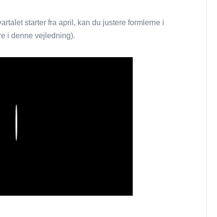
alet starter fra april, kan du justere formlerne i
 i denne vejledning).
Play