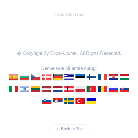
- SPONSORED AD -
� Copyright By Excel-Lib.net
. All Rights Reserved.
Denne side på andre sprog:
Back to Top