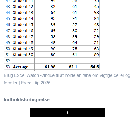
Brug Excel Watch -vindue til at holde en fane om vigtige celler og
formler | Excel -tip 2026
Indholdsfortegnelse
Play