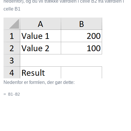
nedenfor), og du vil trække værdien i celle B2 fra værdien i
celle B1
Nedenfor er formlen, der gør dette:
= B1-B2