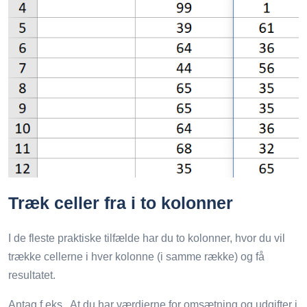
Træk celler fra i to kolonner
I de fleste praktiske tilfælde har du to kolonner, hvor du vil
trække cellerne i hver kolonne (i samme række) og få
resultatet.
Antag f.eks., At du har værdierne for omsætning og udgifter i