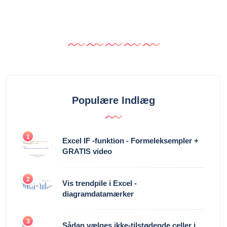
Populære Indlæg
1
Excel IF -funktion - Formeleksempler +
GRATIS video
2
Vis trendpile i Excel -
diagramdatamærker
3
Sådan vælges ikke-tilstødende celler i